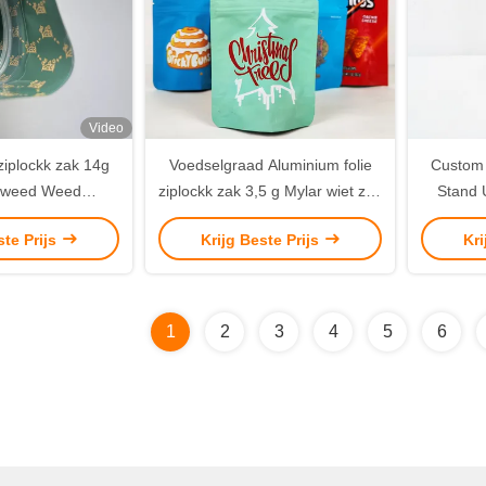
Video
 ziplockk zak 14g
Voedselgraad Aluminium folie
Custom 
 weed Weed
ziplockk zak 3,5 g Mylar wiet zak
Stand 
ingszakken
Matte Zwart Stand Up
M
ste Prijs
Krijg Beste Prijs
Kri
1
2
3
4
5
6