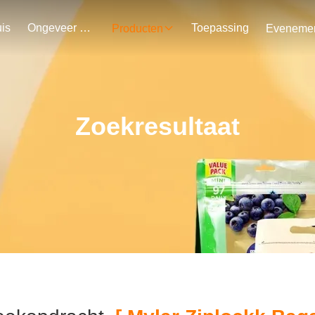
is
Ongeveer Ons
Toepassing
Producten
Zoekresultaat