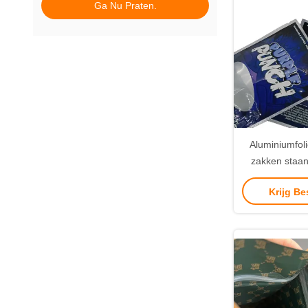
Ga Nu Praten.
Aluminiumfoli
zakken staa
wiet wie
Krijg Be