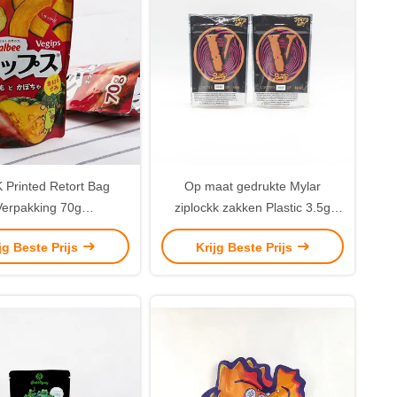
Printed Retort Bag
Op maat gedrukte Mylar
Verpakking 70g
ziplockk zakken Plastic 3.5g
rgrendelbare Mylar
snoep eetbare geurbestendige
jg Beste Prijs
Krijg Beste Prijs
ziplockk zakken
stand-up zak