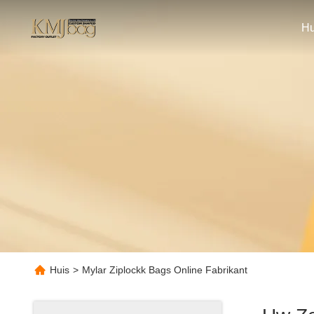
Hu
Huis
>
Mylar Ziplockk Bags Online Fabrikant