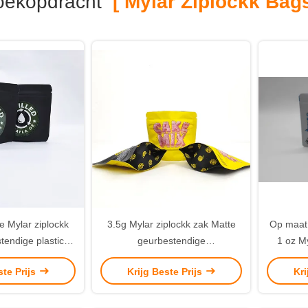
ekopdracht
[ Mylar Ziplockk Bags
e Mylar ziplockk
3.5g Mylar ziplockk zak Matte
Op maat 
tendige plastic
geurbestendige
1 oz My
ng voor wiet
kinderbestendige stand-up zak
gelamine
ste Prijs
Krijg Beste Prijs
Kri