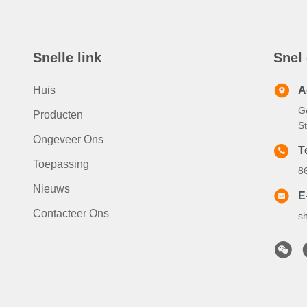
Snelle link
Snel
Huis
A
Ge
Producten
S
Ongeveer Ons
Te
Toepassing
8
Nieuws
E
Contacteer Ons
s