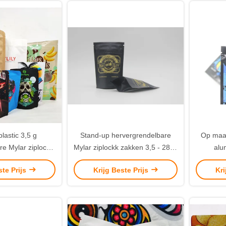
plastic 3,5 g
Stand-up hervergrendelbare
Op maat
re Mylar ziplockk
Mylar ziplockk zakken 3,5 - 28 G
alu
onlijke gedrukte
10 kleuren Gravure Printing
koekjes
ste Prijs
Krijg Beste Prijs
Kri
roge
akkingszakken