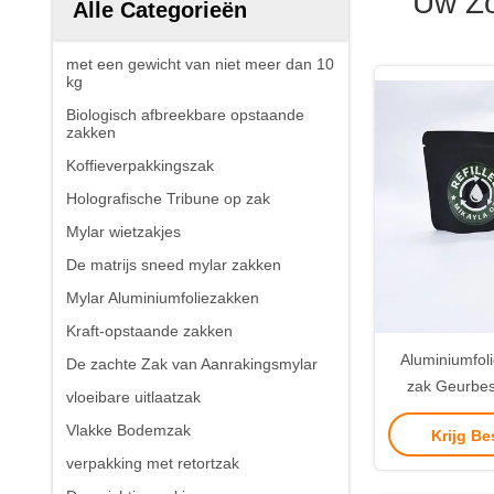
Uw Zo
Alle Categorieën
met een gewicht van niet meer dan 10
kg
Biologisch afbreekbare opstaande
zakken
Koffieverpakkingszak
Holografische Tribune op zak
Mylar wietzakjes
De matrijs sneed mylar zakken
Mylar Aluminiumfoliezakken
Kraft-opstaande zakken
Aluminiumfoli
De zachte Zak van Aanrakingsmylar
zak Geurbes
vloeibare uitlaatzak
verpakki
Vlakke Bodemzak
Krijg Be
verpakking met retortzak