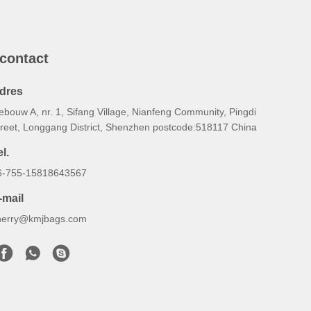
 contact
dres
bouw A, nr. 1, Sifang Village, Nianfeng Community, Pingdi
treet, Longgang District, Shenzhen postcode:518117 China
l.
6-755-15818643567
-mail
herry@kmjbags.com