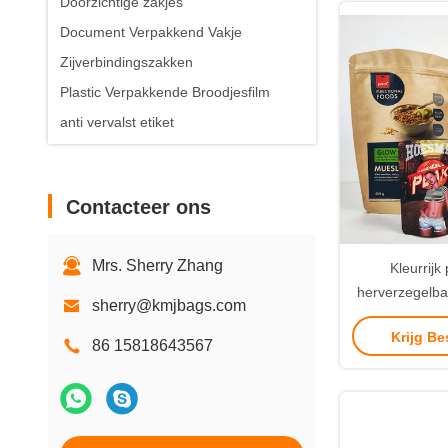
Doorzichtige zakjes
Document Verpakkend Vakje
Zijverbindingszakken
Plastic Verpakkende Broodjesfilm
anti vervalst etiket
Contacteer ons
Mrs. Sherry Zhang
Kleurrijk 
herverzegelba
sherry@kmjbags.com
zakken Perso
Krijg Be
d
86 15818643567
voedselverp