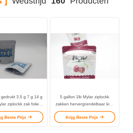
 ]
Wedstrijd
160
Producten
gedrukt 3,5 g 7 g 14 g
5 gallon 1lb Mylar ziplockk
lar ziplockk zak folie
zakken hervergrendelbaar kind
erd voor het verpakken
resistent geurbestendige voor
jg Beste Prijs
Krijg Beste Prijs
van koekjes
voedselopslag