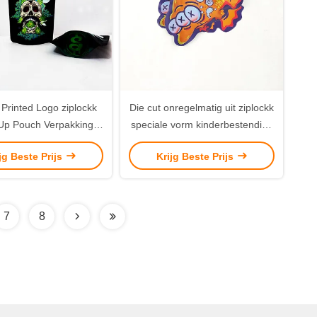
Printed Logo ziplockk
Die cut onregelmatig uit ziplockk
Up Pouch Verpakking
speciale vorm kinderbestendige
ylar wietzakken
Mylar wiet zakken
jg Beste Prijs
Krijg Beste Prijs
7
8