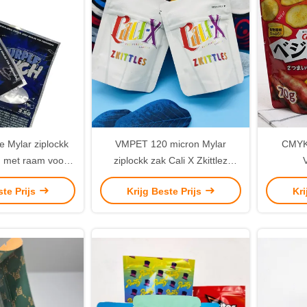
e Mylar ziplockk
VMPET 120 micron Mylar
CMYK 
n met raam voor
ziplockk zak Cali X Zkittlez
t verpakking
Doypack pond Mylar zak
Herve
ste Prijs
Krijg Beste Prijs
Kri