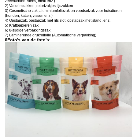
zeevruchten, vlees, melk enz.)
2) Vacuümzakken, retortzakjes, ijszakken
3) Cosmetische zak, aluminiumfoliezak en voedselzak voor huisdieren
(honden, katten, vissen enz.)
4) Opstapzak, opstapzak met rits slot, opstapzak met slang, enz.
5) Kraftpapieren zak
6) 8-zijdige verpakkingszak
7) Laminerende drukrolfolie (Automatische verpakking)
6Foto's van de foto's: