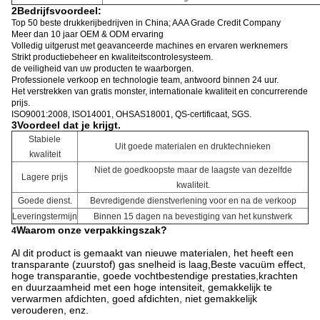
2Bedrijfsvoordeel:
Top 50 beste drukkerijbedrijven in China; AAA Grade Credit Company
Meer dan 10 jaar OEM & ODM ervaring
Volledig uitgerust met geavanceerde machines en ervaren werknemers
Strikt productiebeheer en kwaliteitscontrolesysteem.
de veiligheid van uw producten te waarborgen.
Professionele verkoop en technologie team, antwoord binnen 24 uur.
Het verstrekken van gratis monster, internationale kwaliteit en concurrerende
prijs.
ISO9001:2008, ISO14001, OHSAS18001, QS-certificaat, SGS.
3Voordeel dat je krijgt.
Stabiele
Uit goede materialen en druktechnieken
kwaliteit
Niet de goedkoopste maar de laagste van dezelfde
Lagere prijs
kwaliteit.
Goede dienst.
Bevredigende dienstverlening voor en na de verkoop
Leveringstermijn
Binnen 15 dagen na bevestiging van het kunstwerk
Waarom onze verpakkingszak?
4
Al dit product is gemaakt van nieuwe materialen, het heeft een
transparante (zuurstof) gas snelheid is laag,Beste vacuüm effect,
hoge transparantie, goede vochtbestendige prestaties,krachten
en duurzaamheid met een hoge intensiteit, gemakkelijk te
verwarmen afdichten, goed afdichten, niet gemakkelijk
verouderen, enz.