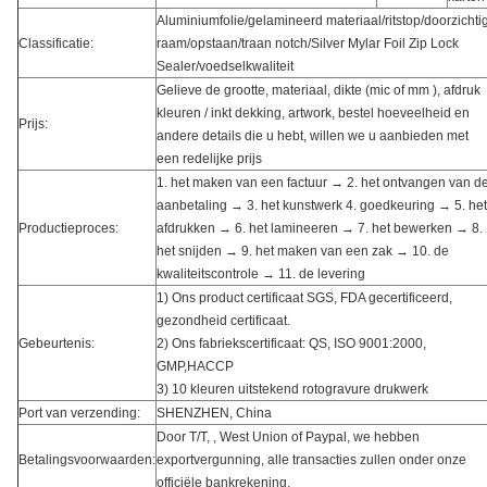
Aluminiumfolie/gelamineerd materiaal/ritstop/doorzichti
Classificatie:
raam/opstaan/traan notch/Silver Mylar Foil Zip Lock
Sealer/voedselkwaliteit
Gelieve de grootte, materiaal, dikte (mic of mm ), afdruk
kleuren / inkt dekking, artwork, bestel hoeveelheid en
Prijs:
andere details die u hebt, willen we u aanbieden met
een redelijke prijs
1. het maken van een factuur → 2. het ontvangen van d
aanbetaling → 3. het kunstwerk 4. goedkeuring → 5. het
Productieproces:
afdrukken → 6. het lamineeren → 7. het bewerken → 8.
het snijden → 9. het maken van een zak → 10. de
kwaliteitscontrole → 11. de levering
1) Ons product certificaat SGS, FDA gecertificeerd,
gezondheid certificaat.
Gebeurtenis:
2) Ons fabriekscertificaat: QS, ISO 9001:2000,
GMP,HACCP
3) 10 kleuren uitstekend rotogravure drukwerk
Port van verzending:
SHENZHEN, China
Door T/T, , West Union of Paypal, we hebben
Betalingsvoorwaarden:
exportvergunning, alle transacties zullen onder onze
officiële bankrekening.