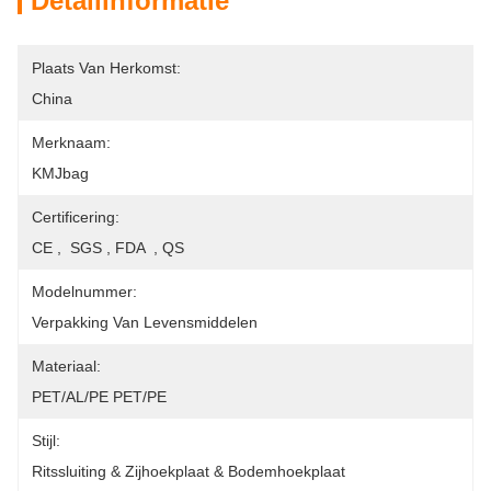
Detailinformatie
Plaats Van Herkomst:
China
Merknaam:
KMJbag
Certificering:
CE ,  SGS , FDA  , QS
Modelnummer:
Verpakking Van Levensmiddelen
Materiaal:
PET/AL/PE PET/PE
Stijl:
Ritssluiting & Zijhoekplaat & Bodemhoekplaat