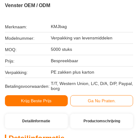
Venster OEM / ODM
KMJbag
Merknaam:
Verpakking van levensmiddelen
Modelnummer:
5000 stuks
MOQ:
Bespreekbaar
Prijs:
PE zakken plus karton
Verpakking:
T/T, Western Union, L/C, D/A, D/P, Paypal,
Betalingsvoorwaarden:
borg
Krijg Beste Prijs
Ga Nu Praten.
Detailinformatie
Productomschrijving