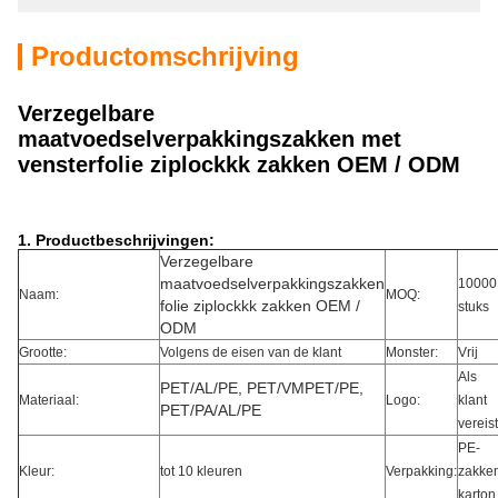
Productomschrijving
Verzegelbare
maatvoedselverpakkingszakken met
vensterfolie ziplockkk zakken OEM / ODM
1. Productbeschrijvingen:
Verzegelbare
maatvoedselverpakkingszakken
10000
Naam:
MOQ:
folie ziplockkk zakken OEM /
stuks
ODM
Grootte:
Volgens de eisen van de klant
Monster:
Vrij
Als
PET/AL/PE, PET/VMPET/PE,
Materiaal:
Logo:
klant
PET/PA/AL/PE
vereist
PE-
Kleur:
tot 10 kleuren
Verpakking:
zakken
karton