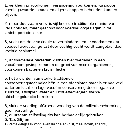
1, verkleuring voorkomen, verandering voorkomen, waardoor
voedingswaarde, smaak en eigenschappen behouden kunnen
blijven.
2, meer duurzaam vers, is vijf keer de traditionele manier van
vers houden, meer geschikt voor voedsel opgeslagen in de
laatste periode is kort
3, vocht om de vetoxidatie te verminderen en te voorkomen dat
voedsel wordt aangetast door vochtig vocht wordt aangetast door
vochtig schimmel
4, antibacteriële bacteriën kunnen niet overleven in een
vacuümomgeving, remmen de groei van micro-organismen,
voorkomen bacteriën kruisinfectie.
5, het afdichten van sterke traditionele
conserveringstechnologieën in een afgesloten staat is er nog veel
water en lucht, en lage vacuüm conservering door negatieve
zuurstof, afsnijden water en lucht effectief,een sterke
afdichtingsfunctie bereiken.
6, sluit de voeding af
Groene voeding van de milieubescherming,
geen vervuiling.
7, duurzaam zelfstyling rits kan herhaaldelijk gebruiken
5. Tas Stijlen
1) Verpakkingszak voor levensmiddelen (rijst, thee, noten, snacks,