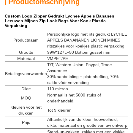
Productomschrijving
Custom Logo Zipper Gedrukt Lychee Appels Bananen
Leeuwen Mijnen Zip Lock Bags Voor Kook Plastic
Verpakking
Persoonlijke logo met rits gedrukt LYCHEE
Productnaam
APPELS BANANANEN LIONEN MINES
ritszakjes voor koekjes plastic verpakking
Grootte
99W*127L+50 Bottom gusset mm
Materiaal
VMPET/PE
T/T, Western Union, Paypal, Trade
Assurance
Betalingsvoorwaarden
30% aanbetaling + platenheffing, 70%
saldo vóór verzending
Dikte
110 micron
Normaal is het 5000 stuks of
MOQ
onderhandeld.
Kleuren voor het
Tot 9 kleuren
drukken
Afhankelijk van de kleur, hoeveelheid,
Prijs
dikte, materiaal en grootte van uw ontwerp
Stand-up-zakken, zakken met een vlakke