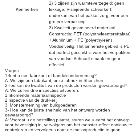
2) 3 zijden zijn warmteverzegeld: geen
Kenmerken
lekkage; V-snijdende scheurkerf;
onderkant van het pakket zorgt voor een
grotere verpakking.
3) Kwaliteit gelamineerd materiaal
Constructie: PET (polyethyleentereftalaat)
+ Aluminium + PE (polyethyleen)
Voedselveilig. Het binnenste gebied is PE,
dat perfect geschikt is voor het verpakken
van voedsel.Behoudt smaak en geur
effectief.
Vragen:
1Bent u een fabrikant of handelsonderneming?
A: We zijn een fabrikant, onze fabriek in Shenzhen
2Hoe kan de kwaliteit van de producten worden gewaarborgd?
A: We zullen drie inspecties uitvoeren.
1Inkomende materiaalinspectie
2Inspectie van de drukkerij
3. Monsterneming van bulkgoederen
3- Hoe kan de juiste snelheid van het ontwerp worden
gewaarborgd?
A: Voordat u de bestelling plaatst, sturen we u eerst het ontwerp
voor bevestiging in, vervolgens om het monster-effect opnieuw te
controleren en vervolgens naar de massaproductie te gaan.