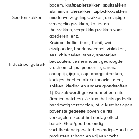
bodem, kraftpapierzakken, spuitzakken,
aluminiumfoliezakken, ziplockkk-zakken,
Soorten zakken
middenverzegelingszakken, driezijdige
verzegelingszakken, koffie- en
theezakken, verpakkingszakken voor
goederen, enz.
Kruiden, koffie, thee, T-shit, wei-
eiwitpoeder, hondenvoedsel, vislokken,
aas, chia zaden, tabak, specerijen,
badzouten, cashewnoten, gedroogde
Industrieel gebruik
vruchten, chips, popcorn, granona,
snoep,ijs, ijsjes, sap, energiedranken,
koekjes, beef en allerlei snacks, eten,
sokken, kleding en andere grondstoffen.
1) De zak wordt geleverd met een rits
(troeien notches). Je kunt het rits gedeelte
handmatig verzegelen, of je kunt het open
bovenste gedeelte boven de rits
verzegelen, zodat het opslag effect
bereikt.Geur/geurbestendig--
vochtbestendig--waterbestendig--Houd uw
producten schoon en vrij van vocht.