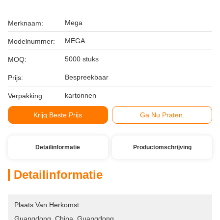
Mega
Merknaam:
MEGA
Modelnummer:
5000 stuks
MOQ:
Bespreekbaar
Prijs:
kartonnen
Verpakking:
Krijg Beste Prijs
Ga Nu Praten.
Detailinformatie
Productomschrijving
Detailinformatie
Plaats Van Herkomst:
Guangdong, China, Guangdong