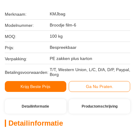
KMJbag
Merknaam:
Broodje film-6
Modelnummer:
100 kg
MOQ:
Bespreekbaar
Prijs:
PE zakken plus karton
Verpakking:
T/T, Western Union, L/C, D/A, D/P, Paypal,
Betalingsvoorwaarden:
Borg
Krijg Beste Prijs
Ga Nu Praten.
Detailinformatie
Productomschrijving
Detailinformatie