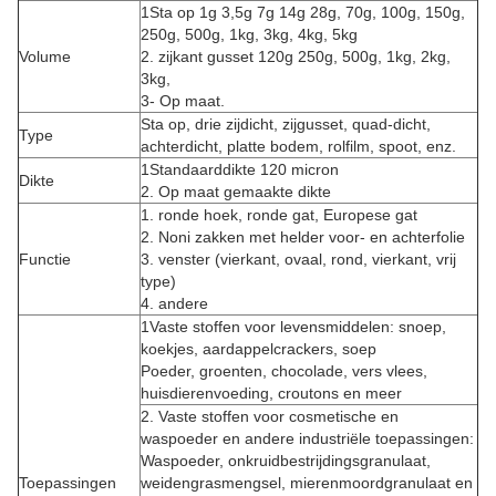
1Sta op 1g 3,5g 7g 14g 28g, 70g, 100g, 150g,
250g, 500g, 1kg, 3kg, 4kg, 5kg
Volume
2. zijkant gusset 120g 250g, 500g, 1kg, 2kg,
3kg,
3- Op maat.
Sta op, drie zijdicht, zijgusset, quad-dicht,
Type
achterdicht, platte bodem, rolfilm, spoot, enz.
1Standaarddikte 120 micron
Dikte
2. Op maat gemaakte dikte
1. ronde hoek, ronde gat, Europese gat
2. Noni zakken met helder voor- en achterfolie
Functie
3. venster (vierkant, ovaal, rond, vierkant, vrij
type)
4. andere
1Vaste stoffen voor levensmiddelen: snoep,
koekjes, aardappelcrackers, soep
Poeder, groenten, chocolade, vers vlees,
huisdierenvoeding, croutons en meer
2. Vaste stoffen voor cosmetische en
waspoeder en andere industriële toepassingen:
Waspoeder, onkruidbestrijdingsgranulaat,
Toepassingen
weidengrasmengsel, mierenmoordgranulaat en