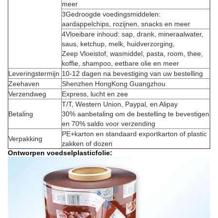
meer
3Gedroogde voedingsmiddelen:
aardappelchips, rozijnen, snacks en meer
4Vloeibare inhoud: sap, drank, mineraalwater,
saus, ketchup, melk, huidverzorging,
Zeep Vloeistof, wasmiddel, pasta, room, thee,
koffie, shampoo, eetbare olie en meer
Leveringstermijn
10-12 dagen na bevestiging van uw bestelling
Zeehaven
Shenzhen HongKong Guangzhou
Verzendweg
Express, lucht en zee
T/T, Western Union, Paypal, en Alipay
Betaling
30% aanbetaling om de bestelling te bevestigen
en 70% saldo voor verzending
PE+karton en standaard exportkarton of plastic
Verpakking
zakken of dozen
Ontworpen voedselplasticfolie: