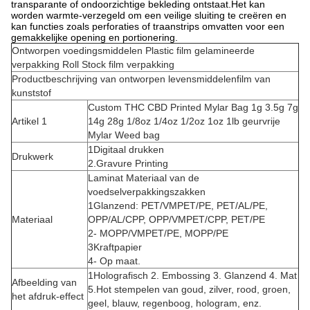
transparante of ondoorzichtige bekleding ontstaat.Het kan
worden warmte-verzegeld om een veilige sluiting te creëren en
kan functies zoals perforaties of traanstrips omvatten voor een
gemakkelijke opening en portionering.
Ontworpen voedingsmiddelen Plastic film gelamineerde
verpakking Roll Stock film verpakking
Productbeschrijving van ontworpen levensmiddelenfilm van
kunststof
Custom THC CBD Printed Mylar Bag 1g 3.5g 7g
Artikel 1
14g 28g 1/8oz 1/4oz 1/2oz 1oz 1lb geurvrije
Mylar Weed bag
1Digitaal drukken
Drukwerk
2.Gravure Printing
Laminat Materiaal van de
voedselverpakkingszakken
1Glanzend: PET/VMPET/PE, PET/AL/PE,
Materiaal
OPP/AL/CPP, OPP/VMPET/CPP, PET/PE
2- MOPP/VMPET/PE, MOPP/PE
3Kraftpapier
4- Op maat.
1Holografisch 2. Embossing 3. Glanzend 4. Mat
Afbeelding van
5.Hot stempelen van goud, zilver, rood, groen,
het afdruk-effect
geel, blauw, regenboog, hologram, enz.